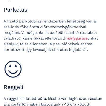
Parkolás
A fizető parkolóórás rendszerben lehetőség van a
szálloda főbejárata előtt személygépkocsival
megállni. Vendégeinknek az épület hátsó részében
található, kamerákkal ellenőrzött
mélygarázs
unkat
ajánljuk, felár ellenében. A parkolóhelyek száma
korlátozott, így javasoljuk előzetes foglalását.
Reggeli
A reggelis ellátást büfé, kisebb vendéglétszám esetén
a'la carte formában biztosítjuk 7-10 óra között.