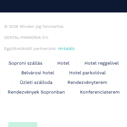
© 2026 Minden jog fenntartva.
DENTAL-PANNONIA Zrt.
Együttműködő partnerünk:
Hírtaláló
Soproni szállás
Hotel
Hotel reggelivel
Belvárosi hotel
Hotel parkolóval
Üzleti szálloda
Rendezvényterem
Rendezvények Sopronban
Konferenciaterem