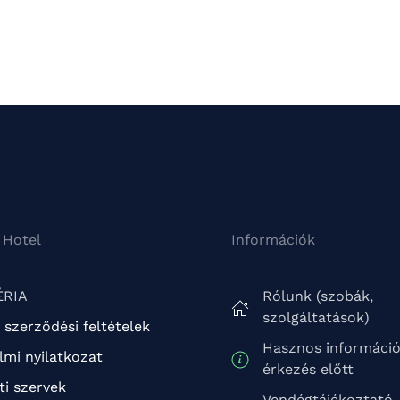
 Hotel
Információk
ÉRIA
Rólunk (szobák,
szolgáltatások)
 szerződési feltételek
Hasznos informáci
mi nyilatkozat
érkezés előtt
ti szervek
Vendégtájékoztató