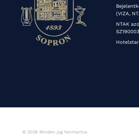
Bejelent
(VIZA, N
NTAK azo
SZ190003
Hotelstar
© 2026 Minden jog fenntartva.