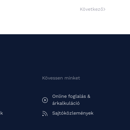
Következő
Kövessen minket
Online foglalás &
árkalkuláció
ók
Sajtóközlemények