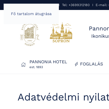
Pannonia Hotel Sopron I Tel: +3699312180 I E-mail:
Fő tartalom átugrása
Pannon
Ikonik
PANNONIA HOTEL
FOGLALÁS
est. 1893
Adatvédelmi nyila