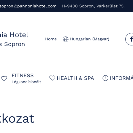
sopron@pannoniahotel.com
I H-9400 Sopron, Várkerület 75.
ia Hotel
Home
Hungarian (Magyar)
us Sopron
FITNESS
HEALTH & SPA
INFORMÁ
Légkondícionált
tkozat