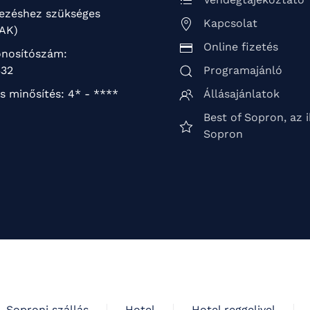
kezéshez szükséges
Kapcsolat
TAK)
Online fizetés
nosítószám:
32
Programajánló
s minősítés: 4* - ****
Állásajánlatok
Best of Sopron, az 
Sopron
Soproni szállás
Hotel
Hotel reggelivel