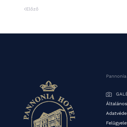
Előző
Pannonia
GAL
Általános
Adatvédel
Felügyele