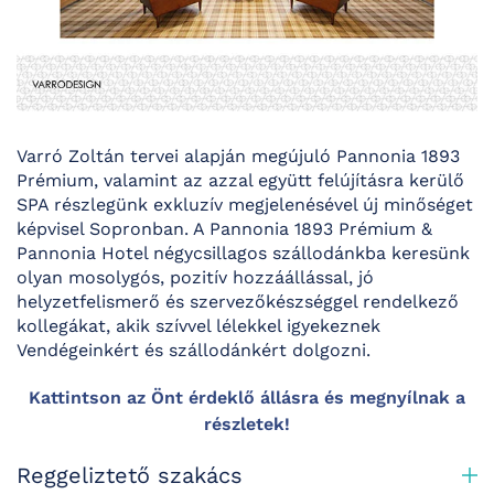
Varró Zoltán tervei alapján megújuló Pannonia 1893
Prémium, valamint az azzal együtt felújításra kerülő
SPA részlegünk exkluzív megjelenésével új minőséget
képvisel Sopronban. A Pannonia 1893 Prémium &
Pannonia Hotel négycsillagos szállodánkba keresünk
olyan mosolygós, pozitív hozzáállással, jó
helyzetfelismerő és szervezőkészséggel rendelkező
kollegákat, akik szívvel lélekkel igyekeznek
Vendégeinkért és szállodánkért dolgozni.
Kattintson az Önt érdeklő állásra és megnyílnak a
részletek!
Reggeliztető szakács