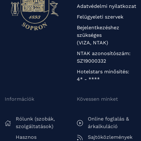
Adatvédelmi nyilatkozat
Felügyeleti szervek
Bejelentkezéshez
szükséges
(VIZA, NTAK)
NTAK azonosítószám:
SZ19000332
Hotelstars minősítés:
4* - ****
Információk
Kövessen minket
Rólunk (szobák,
Online foglalás &
szolgáltatások)
árkalkuláció
Hasznos
Sajtóközlemények