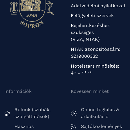
Adatvédelmi nyilatkozat
Felügyeleti szervek
Bejelentkezéshez
szükséges
(VIZA, NTAK)
NTAK azonosítószám:
SZ19000332
Hotelstars minősítés:
4* - ****
Információk
Kövessen minket
Rólunk (szobák,
Online foglalás &
szolgáltatások)
árkalkuláció
Hasznos
Sajtóközlemények