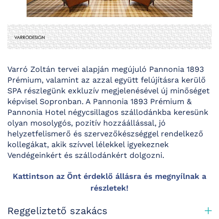
Varró Zoltán tervei alapján megújuló Pannonia 1893
Prémium, valamint az azzal együtt felújításra kerülő
SPA részlegünk exkluzív megjelenésével új minőséget
képvisel Sopronban. A Pannonia 1893 Prémium &
Pannonia Hotel négycsillagos szállodánkba keresünk
olyan mosolygós, pozitív hozzáállással, jó
helyzetfelismerő és szervezőkészséggel rendelkező
kollegákat, akik szívvel lélekkel igyekeznek
Vendégeinkért és szállodánkért dolgozni.
Kattintson az Önt érdeklő állásra és megnyílnak a
részletek!
Reggeliztető szakács